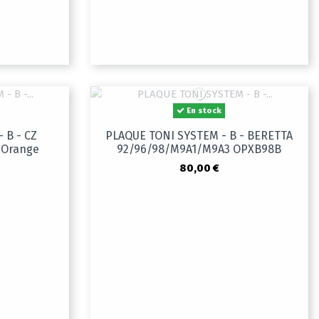
En stock
 B - CZ
PLAQUE TONI SYSTEM - B - BERETTA
2 Orange
92/96/98/M9A1/M9A3 OPXB98B
80,00 €