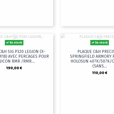
En stock
En stock
&H SIG P320 LEGION (X-
PLAQUE C&H PRECI
M18) AVEC PERCAGES POUR
SPRINGFIELD ARMORY 
JICON RMR /RMR...
HOLOSUN 407K/507K/O
(SANS...
190,00 €
110,00 €