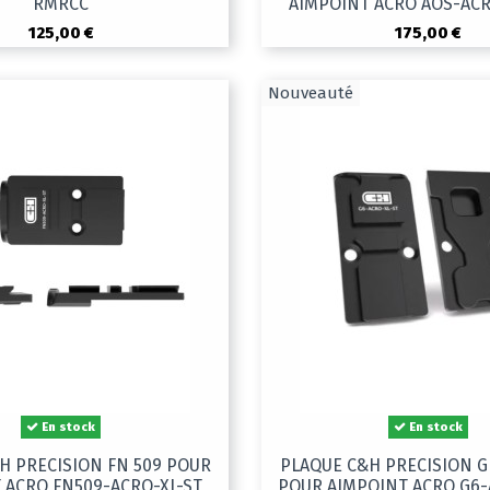
RMRCC
AIMPOINT ACRO AOS-AC
125,00 €
175,00 €
Nouveauté
En stock
En stock
H PRECISION FN 509 POUR
PLAQUE C&H PRECISION 
 ACRO FN509-ACRO-XL-ST
POUR AIMPOINT ACRO G6-