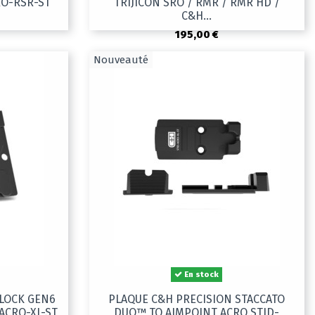
RO-RSR-ST
TRIJICON SRO / RMR / RMR HD /
C&H...
195,00 €
Nouveauté
En stock
GLOCK GEN6
PLAQUE C&H PRECISION STACCATO
ACRO-XL-ST
DUO™ TO AIMPOINT ACRO STID-