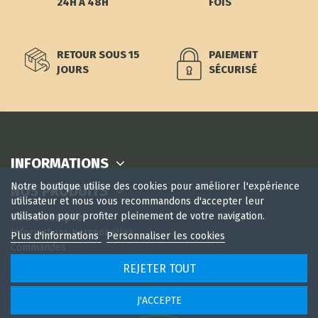
24H À 48H
FOIS
RETOUR SOUS 15
PAIEMENT
JOURS
SÉCURISÉ
INFORMATIONS
Notre boutique utilise des cookies pour améliorer l'expérience
NOS PRODUITS
utilisateur et nous vous recommandons d'accepter leur
utilisation pour profiter pleinement de votre navigation.
Votre compte
Informations personnelles
Plus d'informations
Personnaliser les cookies
Commandes
Avoirs
REJETER TOUT
Adresses
Bons de réduction
J'ACCEPTE
Mes alertes