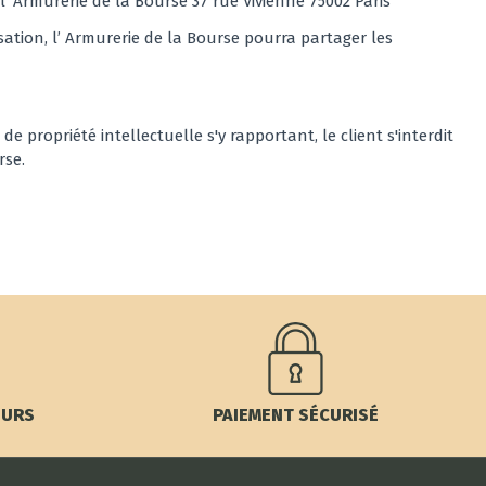
’ Armurerie de la Bourse 37 rue Vivienne 75002 Paris
sation, l’ Armurerie de la Bourse pourra partager les
 propriété intellectuelle s'y rapportant, le client s'interdit
rse.
OURS
PAIEMENT SÉCURISÉ