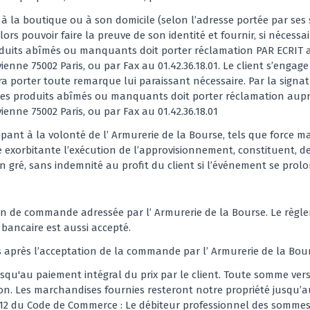
à la boutique ou à son domicile (selon l’adresse portée par ses s
lors pouvoir faire la preuve de son identité et fournir, si néces
roduits abîmés ou manquants doit porter réclamation PAR ECRIT a
enne 75002 Paris, ou par Fax au 01.42.36.18.01. Le client s’enga
rra porter toute remarque lui paraissant nécessaire. Par la signa
e des produits abîmés ou manquants doit porter réclamation auprè
nne 75002 Paris, ou par Fax au 01.42.36.18.01
nt à la volonté de l’ Armurerie de la Bourse, tels que force maje
re exorbitante l’exécution de l’approvisionnement, constituent,
on gré, sans indemnité au profit du client si l’événement se pro
tion de commande adressée par l’ Armurerie de la Bourse. Le règlem
bancaire est aussi accepté.
os après l’acceptation de la commande par l’ Armurerie de la Bou
usqu'au paiement intégral du prix par le client. Toute somme ve
. Les marchandises fournies resteront notre propriété jusqu’au
 12 du Code de Commerce : Le débiteur professionnel des sommes 