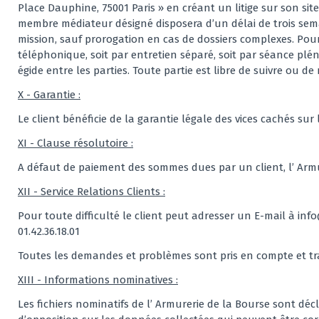
Place Dauphine, 75001 Paris » en créant un litige sur son si
membre médiateur désigné disposera d’un délai de trois semai
mission, sauf prorogation en cas de dossiers complexes. Pour l
téléphonique, soit par entretien séparé, soit par séance plén
égide entre les parties. Toute partie est libre de suivre ou d
X - Garantie :
Le client bénéficie de la garantie légale des vices cachés su
XI - Clause résolutoire :
A défaut de paiement des sommes dues par un client, l’ Armur
XII - Service Relations Clients :
Pour toute difficulté le client peut adresser un E-mail à
inf
01.42.36.18.01
Toutes les demandes et problèmes sont pris en compte et tra
XIII - Informations nominatives :
Les fichiers nominatifs de l’ Armurerie de la Bourse sont décl