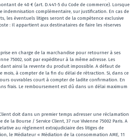
 montant de 40 € (art. D.441-5 du Code de commerce). Lorsque
e indemnisation complémentaire, sur justification. En cas de
 les éventuels litiges seront de la compétence exclusive
e : Il appartient aux destinataires de faire les réserves
la prise en charge de la marchandise pour retourner à ses
enne 75002, soit par expéditeur à la même adresse. Les
ndant ainsi la revente du produit impossible. A défaut de
 mois, à compter de la fin du délai de rétraction. Si, dans ce
 jours ouvrables court à compter de ladite confirmation. En
 sans frais. Le remboursement est dû dans un délai maximum
e Client doit dans un premier temps adresser une réclamation
de la Bourse / Service Client, 37 rue Vivienne 75002 Paris. A
lative au règlement extrajudiciaire des litiges de
tion, le Médiateur « Médiation de la consommation AME, 11