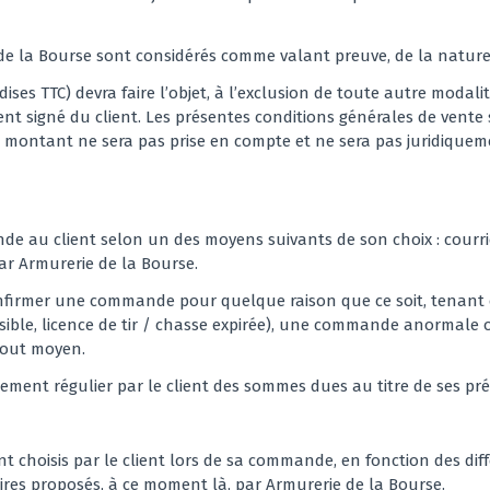
de la Bourse sont considérés comme valant preuve, de la natur
s TTC) devra faire l’objet, à l’exclusion de toute autre modalit
t signé du client. Les présentes conditions générales de vente
 montant ne sera pas prise en compte et ne sera pas juridiqueme
e au client selon un des moyens suivants de son choix : courrier
r Armurerie de la Bourse.
confirmer une commande pour quelque raison que ce soit, tenant 
ible, licence de tir / chasse expirée), une commande anormale o
 tout moyen.
ement régulier par le client des sommes dues au titre de ses 
nt choisis par le client lors de sa commande, en fonction des dif
raires proposés, à ce moment là, par Armurerie de la Bourse.