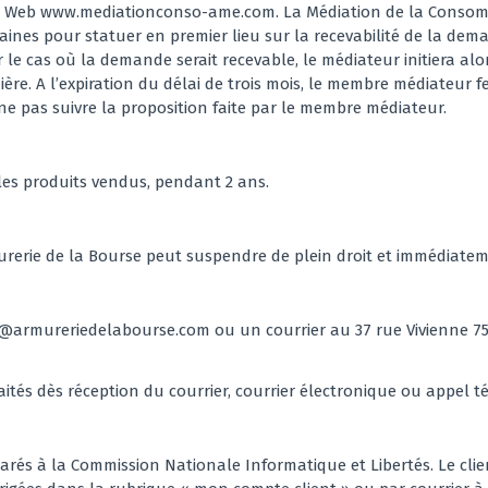
te Web
www.mediationconso-ame.com
. La Médiation de la Consom
nes pour statuer en premier lieu sur la recevabilité de la deman
e cas où la demande serait recevable, le médiateur initiera alors 
ière. A l’expiration du délai de trois mois, le membre médiateur 
e ne pas suivre la proposition faite par le membre médiateur.
r les produits vendus, pendant 2 ans.
erie de la Bourse peut suspendre de plein droit et immédiatement 
o@armureriedelabourse.com
ou un courrier au 37 rue Vivienne 75
ités dès réception du courrier, courrier électronique ou appel 
arés à la Commission Nationale Informatique et Libertés. Le client