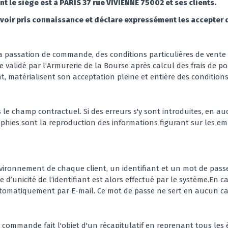
t le siége est à PARIS 37 rue VIVIENNE 75002 et ses clients.
voir pris connaissance et déclare expressément les accepter dès
a passation de commande, des conditions particulières de vente 
alidé par l’Armurerie de la Bourse après calcul des frais de po
, matérialisent son acceptation pleine et entière des condition
 le champ contractuel. Si des erreurs s'y sont introduites, en au
hies sont la reproduction des informations figurant sur les e
nvironnement de chaque client, un identifiant et un mot de pas
le d’unicité de l’identifiant est alors effectué par le système.En c
 automatiquement par E-mail. Ce mot de passe ne sert en aucun c
 commande fait l'objet d'un récapitulatif en reprenant tous les