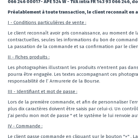
066 246 00017- APE 524 W - TVA intra FR 143 93 066 246, don
Préalablement à toute transaction, le client reconnaît en a
I - Conditions particulières de vente :
Le client reconnaît avoir pris connaissance, au moment de l
contractuelles, seules les informations du bon de commande v
La passation de la commande et sa confirmation par le client
II - Fiches produits :
Les photographies illustrant les produits n'entrent pas dans
pourra être engagée. Les textes accompagnant ces photograp
responsabilité de l’ Armurerie de la Bourse.
III - Identifiant et mot de passe :
Lors de la première commande, et afin de personnaliser l’e
plus dix caractères doivent être saisis par celui-ci. Un contrô
J’ai perdu mon mot de passe " et le système le lui renvoie
IV - Commande :
Le client passe commande en cliquant sur le bouton "+" . La