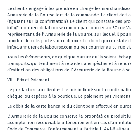
Le client s’engage à les prendre en charge les marchandises 
Armurerie de la Bourse lors de la commande. Le client doit a
(figurant sur la confirmation). Le client qui constate des p
info@armureriedelabourse.com ou par courrier au 37 rue Vivi
représentant de l’ Armurerie de la Bourse, sur lequel il pou
nombre de colis porté sur ce dernier. Le client qui constat
info@armureriedelabourse.com ou par courrier au 37 rue Vivie
Tous les événements, de quelque nature qu’ils soient, échappa
transports, qui tendraient à retarder, à empêcher et à rend
d’extinction des obligations de l’ Armurerie de la Bourse à s
VII - Prix et Paiement :
Le prix facturé au client est le prix indiqué sur la confirma
chèque, ou espèces à la boutique. Le paiement par virement 
Le débit de la carte bancaire du client sera effectué en eur
L’ Armurerie de la Bourse conserve la propriété du produit j
acompte non recouvrable ultérieurement en cas d'annulation
Code de Commerce. Conformément à l'article L. 441-6 alinéa