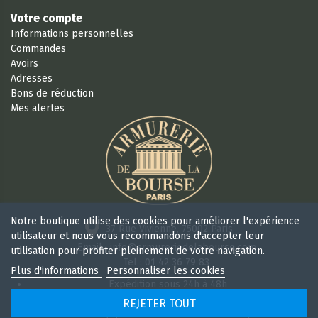
Votre compte
Informations personnelles
Commandes
Avoirs
Adresses
Bons de réduction
Mes alertes
Notre boutique utilise des cookies pour améliorer l'expérience
37 Rue Vivienne, 75002 Paris
utilisateur et nous vous recommandons d'accepter leur
Email : info@armureriedelabourse.com
utilisation pour profiter pleinement de votre navigation.
Tel : 01 42 36 79 83
Plus d'informations
Personnaliser les cookies
Expédition sous 24h à 48h
Retour sous 15 jours
REJETER TOUT
Ouvert 6/7j de 9h à 18 h 30 sans interruption