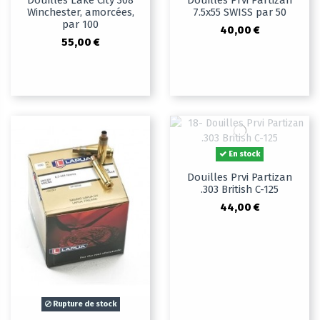
Douilles Lake City 308
Douilles Prvi Partizan
Winchester, amorcées,
7.5x55 SWISS par 50
par 100
40,00 €
55,00 €
En stock
Douilles Prvi Partizan
.303 British C-125
44,00 €
Rupture de stock