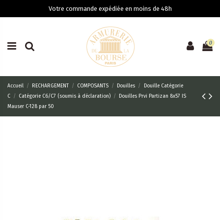
Votre commande expédiée en moins de 48h
0
Accueil
RECHARGEMENT
COMPOSANTS
Douilles
Douille Catégorie
C
Catégorie C6/C7 (soumis à déclaration)
Douilles Prvi Partizan 8x57 IS
Mauser C-128 par 50