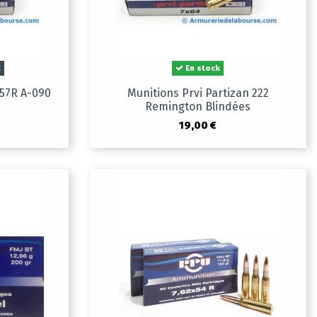
k
En stock
x57R A-090
Munitions Prvi Partizan 222
Remington Blindées
19,00 €