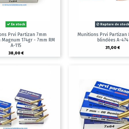
En stock
Rupture de stoc
ons Prvi Partizan 7mm
Munitions Prvi Partizan 
 Magnum 174gr - 7mm RM
blindées A-474
A-115
31,00 €
38,00 €