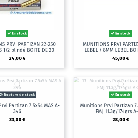
En stock
En stock
S PRVI PARTIZAN 22-250
MUNITIONS PRVI PARTIZ
 1/2 blindé BOITE DE 20
LEBEL / 8MM LEBEL BOI
24,00 €
45,00 €
Rupture de stock
En stock
Prvi Partizan 7.5x54 MAS A-
Munitions Prvi Partizan 7
346
FMJ 11.3g/174grs A
33,00 €
28,00 €