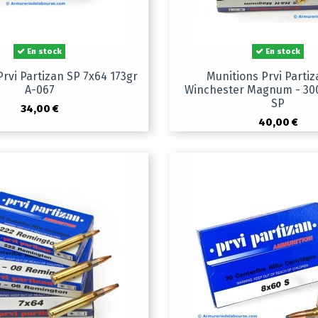
En stock
En stock
Prvi Partizan SP 7x64 173gr
Munitions Prvi Parti
A-067
Winchester Magnum - 30
SP
34,00 €
40,00 €