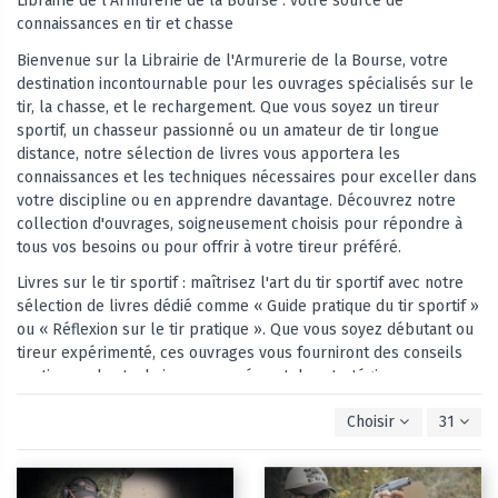
Librairie de l'Armurerie de la Bourse : votre source de
connaissances en tir et chasse
Bienvenue sur la Librairie de l'Armurerie de la Bourse, votre
destination incontournable pour les ouvrages spécialisés sur le
tir, la chasse, et le rechargement. Que vous soyez un tireur
sportif, un chasseur passionné ou un amateur de tir longue
distance, notre sélection de livres vous apportera les
connaissances et les techniques nécessaires pour exceller dans
votre discipline ou en apprendre davantage. Découvrez notre
collection d'ouvrages, soigneusement choisis pour répondre à
tous vos besoins ou pour offrir à votre tireur préféré.
Livres sur le tir sportif : maîtrisez l'art du tir sportif avec notre
sélection de livres dédié comme « Guide pratique du tir sportif »
ou « Réflexion sur le tir pratique ». Que vous soyez débutant ou
tireur expérimenté, ces ouvrages vous fourniront des conseils
pratiques, des techniques avancées et des stratégies pour
améliorer votre précision et vos performances. Techniques de tir
Choisir
31
sportif : Apprenez les fondamentaux et les techniques avancées
du tir sportif. Des livres détaillés couvrent tout, des positions de
tir aux techniques de respiration et de visée. Entraînement au tir
: Découvrez des programmes d'entraînement efficaces pour