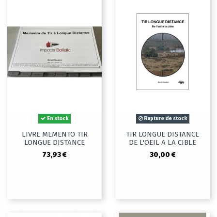
encore « De l’œil à la cible, tir longue distance ». Apprenez les
techniques de tir à longue portée, la balistique avancée et
l'utilisation des optiques. Tir de précision à longue distance :
découvrez les secrets du tir de précision avec des guides
détaillés sur le choix de l'équipement, les réglages des
optiques et les techniques de tir.
Balistique et calculs de tir : maîtrisez la science de la balistique
avec des livres qui expliquent les concepts clés et les calculs
nécessaires pour des tirs précis à longue distance. Livres sur le
rechargement et les cartouches : le rechargement de munitions
est un art qui nécessite des connaissances approfondies et une
En stock
Rupture de stock
grande précision. Notre sélection de livres sur le rechargement
et les cartouches comme « La balistique pour tous », vous
LIVRE MEMENTO TIR
TIR LONGUE DISTANCE
LONGUE DISTANCE
DE L'OEIL A LA CIBLE
guidera à chaque étape du processus, de la sélection des
composants à la fabrication de munitions personnalisées.
73,93 €
30,00 €
Apprenez les bases et les techniques avancées du
rechargement de munitions. Ces livres couvrent tout, de la
sécurité aux méthodes de rechargement pour différents
calibres. Fabrication de cartouches : Découvrez comment
fabriquer vos propres cartouches avec des guides détaillés. Ces
ouvrages vous enseigneront comment choisir les bons