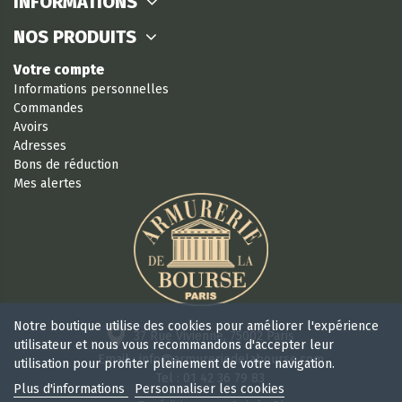
INFORMATIONS
NOS PRODUITS
Votre compte
Informations personnelles
Commandes
Avoirs
Adresses
Bons de réduction
Mes alertes
Notre boutique utilise des cookies pour améliorer l'expérience
37 Rue Vivienne, 75002 Paris
utilisateur et nous vous recommandons d'accepter leur
Email : info@armureriedelabourse.com
utilisation pour profiter pleinement de votre navigation.
Tel : 01 42 36 79 83
Plus d'informations
Personnaliser les cookies