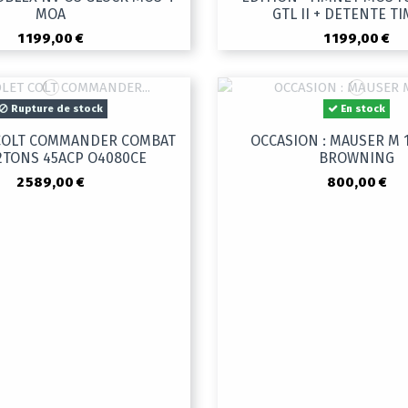
MOA
GTL II + DETENTE T
1 199,00 €
1 199,00 €
Rupture de stock
En stock
 COLT COMMANDER COMBAT
OCCASION : MAUSER M 1
 2TONS 45ACP O4080CE
BROWNING
2 589,00 €
800,00 €