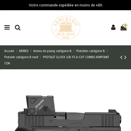
Votre commande expédiée en moins de 48h
0
Accueil
ARMES
Armes de poing catégorie B
Pistolets catégorie B
Pistolet catégorie B neuf
PISTOLET GLOCK 43X FS A-CUT COMBO AIMPOINT
COA