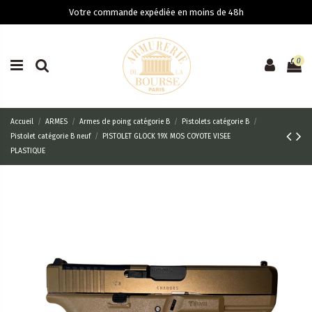
Votre commande expédiée en moins de 48h
0
Accueil
ARMES
Armes de poing catégorie B
Pistolets catégorie B
Pistolet catégorie B neuf
PISTOLET GLOCK 19X MOS COYOTE VISEE
PLASTIQUE