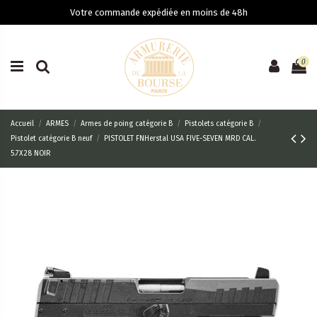
Votre commande expédiée en moins de 48h
0
Accueil
ARMES
Armes de poing catégorie B
Pistolets catégorie B
Pistolet catégorie B neuf
PISTOLET FNHerstal USA FIVE-SEVEN MRD CAL.
5.7X28 NOIR