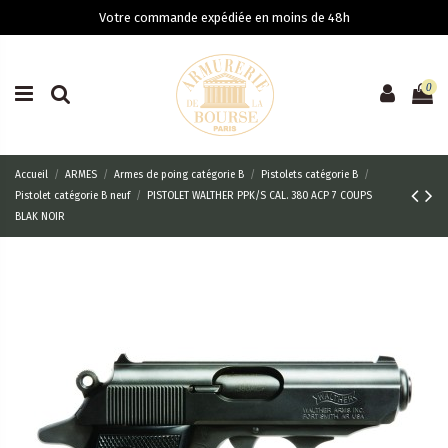
Votre commande expédiée en moins de 48h
0
Accueil
ARMES
Armes de poing catégorie B
Pistolets catégorie B
Pistolet catégorie B neuf
PISTOLET WALTHER PPK/S CAL. 380 ACP 7 COUPS
BLAK NOIR