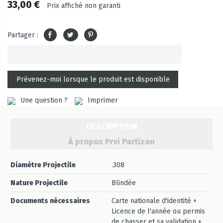
33,00 €
Prix affiché non garanti
Partager :
Une question ?
Imprimer
DESCRIPTION
À propos Prvi Partizan
Diamètre Projectile
.308
Nature Projectile
Blindée
Documents nécessaires
Carte nationale d'identité +
Licence de l'année ou permis
de chasser et sa validation +