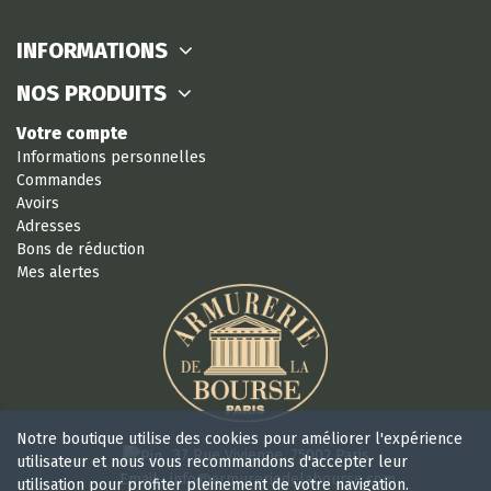
INFORMATIONS
NOS PRODUITS
Votre compte
Informations personnelles
Commandes
Avoirs
Adresses
Bons de réduction
Mes alertes
Notre boutique utilise des cookies pour améliorer l'expérience
37 Rue Vivienne, 75002 Paris
utilisateur et nous vous recommandons d'accepter leur
Email : info@armureriedelabourse.com
utilisation pour profiter pleinement de votre navigation.