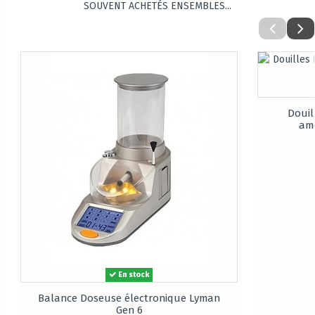
SOUVENT ACHETÉS ENSEMBLES...
Douil
amo
En stock
Balance Doseuse électronique Lyman
Gen 6