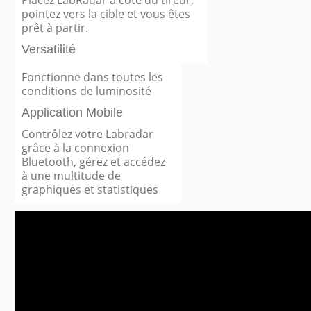
pointez vers la cible et vous êtes
prêt à partir.
Versatilité
Fonctionne dans toutes les
conditions de luminosité
Application Mobile
Contrôlez votre Labradar
grâce à la connexion
Bluetooth, gérez et accédez
à une multitude de
graphiques et statistiques