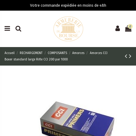
Votre commande expédiée en moins de 48h
0
Accueil
RECHARGEMENT
COMPOSANTS
Amorces
Amorces CCI
Boxer standard large Rifle CCI 200 par 1000