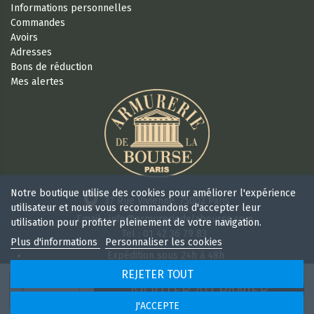
Informations personnelles
Commandes
Avoirs
Adresses
Bons de réduction
Mes alertes
Notre boutique utilise des cookies pour améliorer l'expérience
37 Rue Vivienne, 75002 Paris
utilisateur et nous vous recommandons d'accepter leur
Email : info@armureriedelabourse.com
utilisation pour profiter pleinement de votre navigation.
Tel : 01 42 36 79 83
Plus d'informations
Personnaliser les cookies
Expédition sous 24h à 48h
Retour sous 15 jours
REJETER TOUT
Ouvert 6/7j de 9h à 18 h 30 sans interruption
AJOUTER AU PANIER
J'ACCEPTE