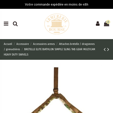
Votre commande expédiée en moins de 48h
0
Accueil
Accessoire
Accessoires armes
Attaches bretelle / dragonnes
/ grenadières
BRETELLE ELITE BIATHLON SIMPLE SLING TAB GEAR MULTICAM
HEAVY DUTY SWIVELS