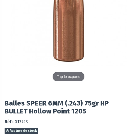
Tap to expand
Balles SPEER 6MM (.243) 75gr HP
BULLET Hollow Point 1205
Réf :
013743
Rupture de stock