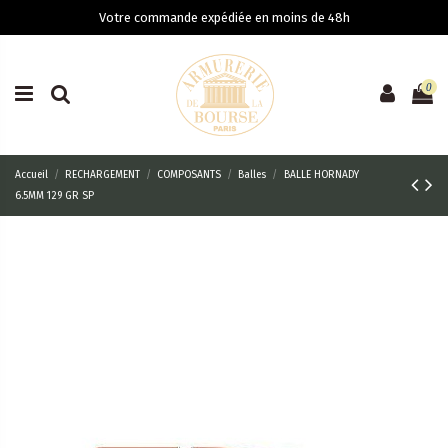
Votre commande expédiée en moins de 48h
0
Accueil
RECHARGEMENT
COMPOSANTS
Balles
BALLE HORNADY
6.5MM 129 GR SP