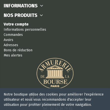
INFORMATIONS
NOS PRODUITS
Votre compte
Informations personnelles
Commandes
Avoirs
Adresses
Bons de réduction
Mes alertes
Notre boutique utilise des cookies pour améliorer l'expérience
37 Rue Vivienne, 75002 Paris
utilisateur et nous vous recommandons d'accepter leur
Email : info@armureriedelabourse.com
utilisation pour profiter pleinement de votre navigation.
Tel : 01 42 36 79 83