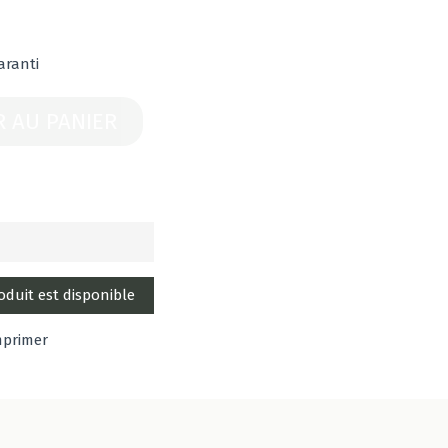
aranti
R AU PANIER
mprimer