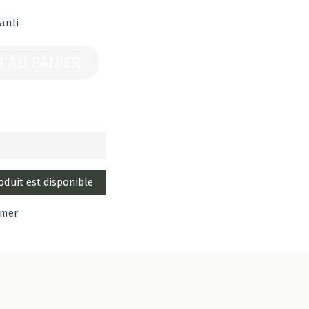
anti
R AU PANIER
imer