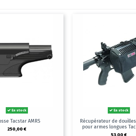
En stock
En stock
osse Tacstar AMRS
Récupérateur de douilles
pour armes longues Tac
250,00 €
53,00 €