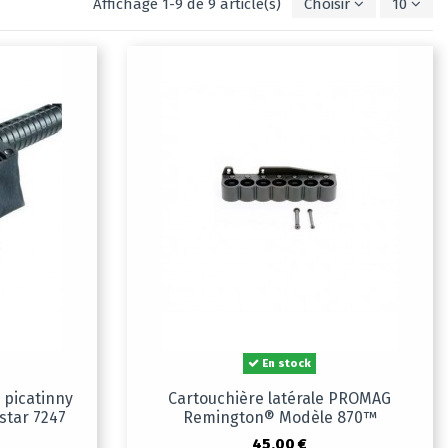
Affichage 1-9 de 9 article(s)
Choisir
10
En stock
 picatinny
Cartouchière latérale PROMAG
star 7247
Remington® Modèle 870™
45,00 €