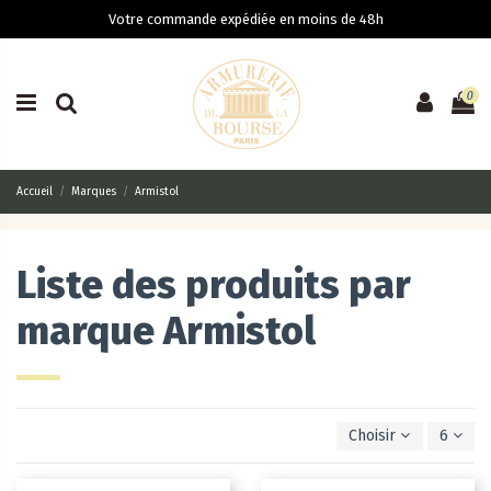
Votre commande expédiée en moins de 48h
0
Accueil
Marques
Armistol
Liste des produits par
marque Armistol
Choisir
6