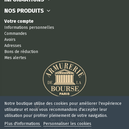
NOS PRODUITS
Votre compte
Informations personnelles
Commandes
Avoirs
Adresses
Bons de réduction
Mes alertes
Notre boutique utilise des cookies pour améliorer l'expérience
37 Rue Vivienne, 75002 Paris
utilisateur et nous vous recommandons d'accepter leur
Email : info@armureriedelabourse.com
utilisation pour profiter pleinement de votre navigation.
Tel : 01 42 36 79 83
Plus d'informations
Personnaliser les cookies