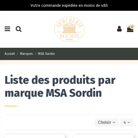
Votre commande expédiée en moins de 48h
0
Accueil
Marques
MSA Sordin
Liste des produits par
marque MSA Sordin
Choisir
4