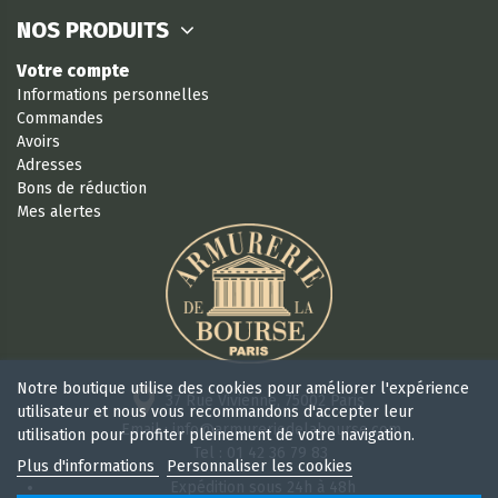
NOS PRODUITS
Votre compte
Informations personnelles
Commandes
Avoirs
Adresses
Bons de réduction
Mes alertes
Notre boutique utilise des cookies pour améliorer l'expérience
37 Rue Vivienne, 75002 Paris
utilisateur et nous vous recommandons d'accepter leur
Email : info@armureriedelabourse.com
utilisation pour profiter pleinement de votre navigation.
Tel : 01 42 36 79 83
Plus d'informations
Personnaliser les cookies
Expédition sous 24h à 48h