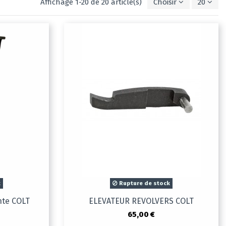
Affichage 1-20 de 20 article(s)
Choisir
20
k
Rupture de stock
nte COLT
ELEVATEUR REVOLVERS COLT
65,00 €