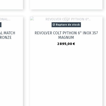
k
Rupture de stock
AL MATCH
REVOLVER COLT PYTHON 6" INOX 357
BRONZE
MAGNUM
2 895,00 €