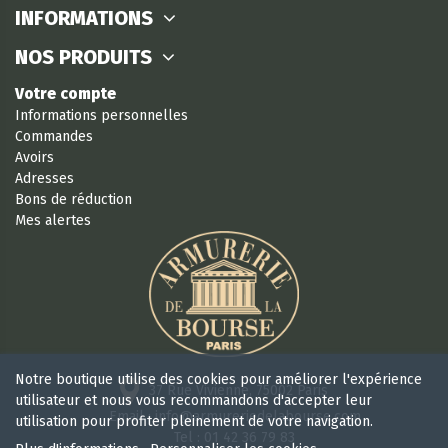
INFORMATIONS
NOS PRODUITS
Votre compte
Informations personnelles
Commandes
Avoirs
Adresses
Bons de réduction
Mes alertes
Notre boutique utilise des cookies pour améliorer l'expérience
37 Rue Vivienne, 75002 Paris
utilisateur et nous vous recommandons d'accepter leur
Email : info@armureriedelabourse.com
utilisation pour profiter pleinement de votre navigation.
Tel : 01 42 36 79 83