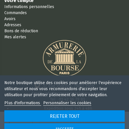
Votre compte
Informations personnelles
Commandes
Avoirs
Adresses
Bons de réduction
Mes alertes
Notre boutique utilise des cookies pour améliorer l'expérience
37 Rue Vivienne, 75002 Paris
utilisateur et nous vous recommandons d'accepter leur
Email : info@armureriedelabourse.com
utilisation pour profiter pleinement de votre navigation.
Tel : 01 42 36 79 83
Plus d'informations
Personnaliser les cookies
Expédition sous 24h à 48h
Retour sous 15 jours
REJETER TOUT
Ouvert 6/7j de 9h à 18 h 30 sans interruption
AJOUTER AU PANIER