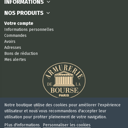
INFORMATIONS
NOS PRODUITS
Votre compte
Informations personnelles
Commandes
Avoirs
Adresses
Bons de réduction
Mes alertes
Notre boutique utilise des cookies pour améliorer l'expérience
37 Rue Vivienne, 75002 Paris
utilisateur et nous vous recommandons d'accepter leur
Email : info@armureriedelabourse.com
utilisation pour profiter pleinement de votre navigation.
Tel : 01 42 36 79 83
Plus d'informations
Personnaliser les cookies