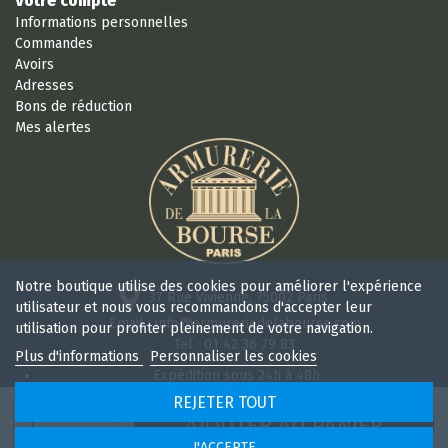
Votre compte
Informations personnelles
Commandes
Avoirs
Adresses
Bons de réduction
Mes alertes
Notre boutique utilise des cookies pour améliorer l'expérience
37 Rue Vivienne, 75002 Paris
utilisateur et nous vous recommandons d'accepter leur
Email : info@armureriedelabourse.com
utilisation pour profiter pleinement de votre navigation.
Tel : 01 42 36 79 83
Plus d'informations
Personnaliser les cookies
Expédition sous 24h à 48h
Retour sous 15 jours
REJETER TOUT
Ouvert 6/7j de 9h à 18 h 30 sans interruption
AJOUTER AU PANIER
J'ACCEPTE