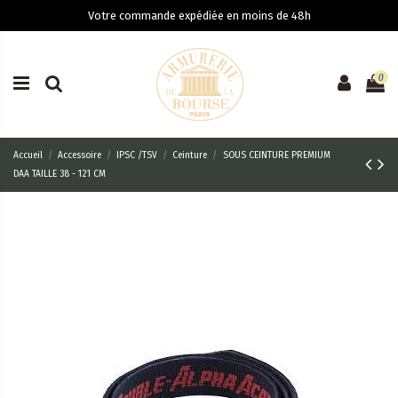
Votre commande expédiée en moins de 48h
0
Accueil
Accessoire
IPSC /TSV
Ceinture
SOUS CEINTURE PREMIUM
DAA TAILLE 38 - 121 CM