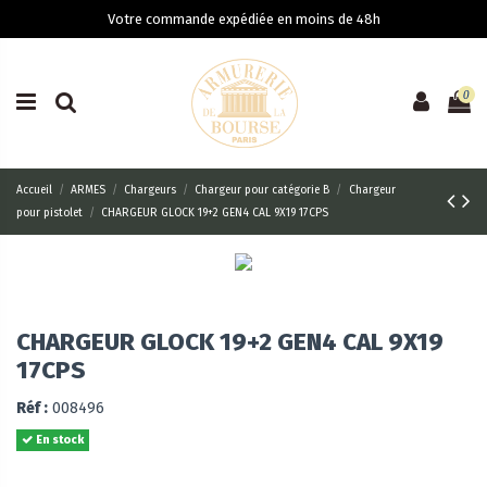
Votre commande expédiée en moins de 48h
0
Accueil
ARMES
Chargeurs
Chargeur pour catégorie B
Chargeur
pour pistolet
CHARGEUR GLOCK 19+2 GEN4 CAL 9X19 17CPS
CHARGEUR GLOCK 19+2 GEN4 CAL 9X19
17CPS
Réf :
008496
En stock