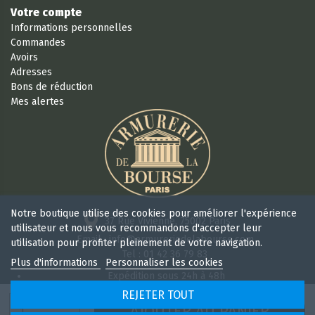
Votre compte
Informations personnelles
Commandes
Avoirs
Adresses
Bons de réduction
Mes alertes
Notre boutique utilise des cookies pour améliorer l'expérience
37 Rue Vivienne, 75002 Paris
utilisateur et nous vous recommandons d'accepter leur
Email : info@armureriedelabourse.com
utilisation pour profiter pleinement de votre navigation.
Tel : 01 42 36 79 83
Plus d'informations
Personnaliser les cookies
Expédition sous 24h à 48h
Retour sous 15 jours
REJETER TOUT
Ouvert 6/7j de 9h à 18 h 30 sans interruption
AJOUTER AU PANIER