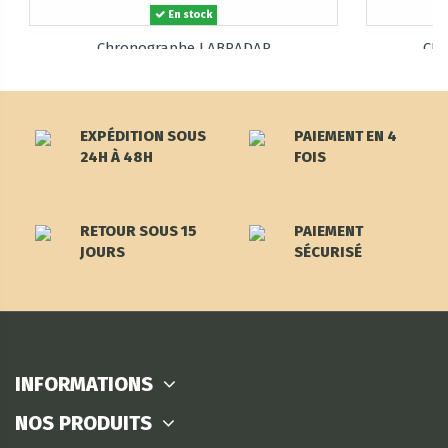
En stock
Chronographe LABRADAR
CH
649,00 €
EXPÉDITION SOUS
PAIEMENT EN 4
24H À 48H
FOIS
RETOUR SOUS 15
PAIEMENT
JOURS
SÉCURISÉ
INFORMATIONS
NOS PRODUITS