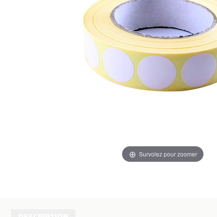
Survolez pour zoomer
DESCRIPTION