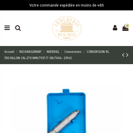
Votre commande expédiée en moins de 48h
0
Accueil
RECHARGEMENT
MATERIEL
Conversions
CONVERSION RL
550 DILLON CAL.270 WIN/7X57/7-08/7X64- 20142