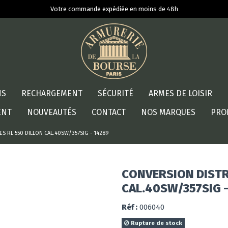
Votre commande expédiée en moins de 48h
NS
RECHARGEMENT
SÉCURITÉ
ARMES DE LOISIR
ENT
NOUVEAUTÉS
CONTACT
NOS MARQUES
PRO
S RL 550 DILLON CAL.40SW/357SIG - 14289
CONVERSION DISTRI
CAL.40SW/357SIG -
Réf :
006040
Rupture de stock