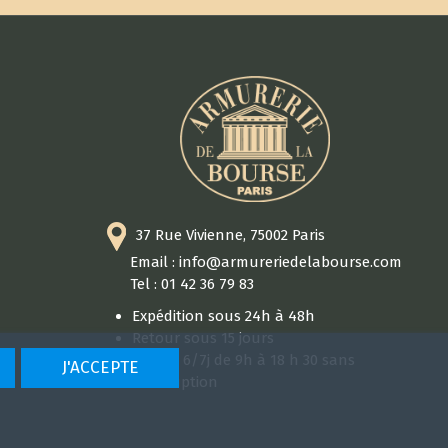
37 Rue Vivienne, 75002 Paris
Email : info@armureriedelabourse.com
Tel : 01 42 36 79 83
Expédition sous 24h à 48h
Retour sous 15 jours
Ouvert 6/7j de 9h à 18 h 30 sans
J'ACCEPTE
interruption