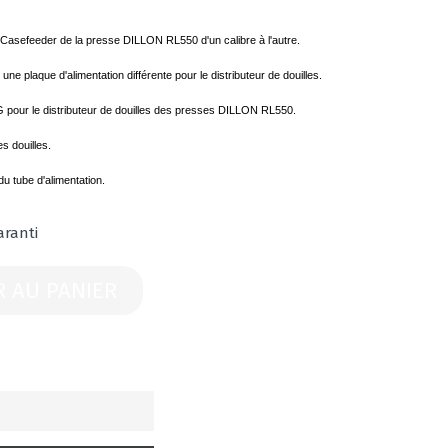
 Casefeeder de la presse DILLON RL550 d'un calibre à l'autre.
une plaque d'alimentation différente pour le distributeur de douilles.
G pour le distributeur de douilles des presses DILLON RL550.
s douilles.
u tube d'alimentation.
aranti
R AU PANIER