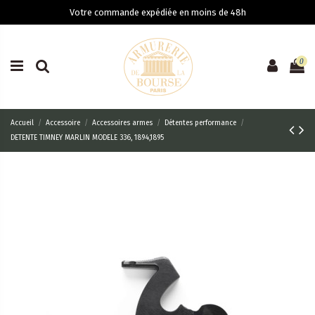
Votre commande expédiée en moins de 48h
0
Accueil
Accessoire
Accessoires armes
Détentes performance
DETENTE TIMNEY MARLIN MODELE 336, 1894,1895