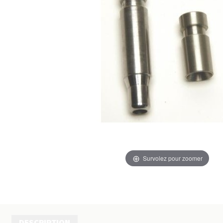
Survolez pour zoomer
DESCRIPTION