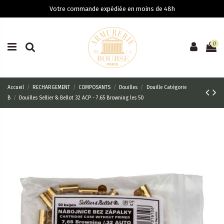
Votre commande expédiée en moins de 48h
0
Accueil
RECHARGEMENT
COMPOSANTS
Douilles
Douille Catégorie
B
Douilles Sellier & Bellot 32 ACP - 7.65 Browning les 50