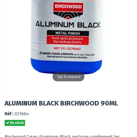
Tap to expand
ALUMINUM BLACK BIRCHWOOD 90ML
Réf :
021664
En stock
Birchwood Casey Aluminum Black restaure rapidement les