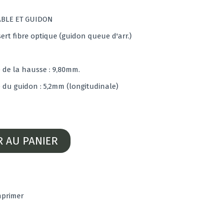
ABLE ET GUIDON
ert fibre optique (guidon queue d'arr.)
 de la hausse : 9,80mm.
 du guidon : 5,2mm (longitudinale)
R AU PANIER
mprimer