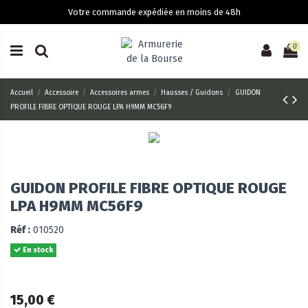
Votre commande expédiée en moins de 48h
0
Accueil
Accessoire
Accessoires armes
Hausses / Guidons
GUIDON
PROFILE FIBRE OPTIQUE ROUGE LPA H9MM MC56F9
GUIDON PROFILE FIBRE OPTIQUE ROUGE
LPA H9MM MC56F9
Réf :
010520
En stock
15,00 €