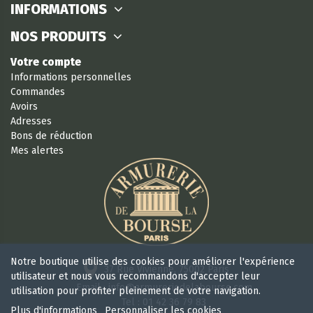
INFORMATIONS
NOS PRODUITS
Votre compte
Informations personnelles
Commandes
Avoirs
Adresses
Bons de réduction
Mes alertes
Notre boutique utilise des cookies pour améliorer l'expérience
37 Rue Vivienne, 75002 Paris
utilisateur et nous vous recommandons d'accepter leur
Email : info@armureriedelabourse.com
utilisation pour profiter pleinement de votre navigation.
Tel : 01 42 36 79 83
Plus d'informations
Personnaliser les cookies