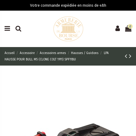
Votre commande expédiée en moins de 48h
0
Accueil
Accessoire
Accessoires armes
Hausses / Guidons
LPA
HAUSSE POUR BULL M5 (CLONE COLT 1911) SPF11BU