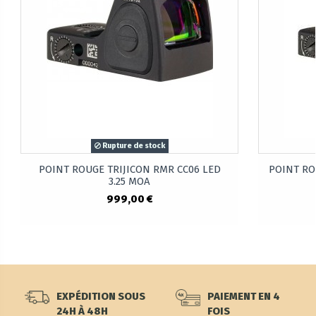
Rupture de stock
POINT ROUGE TRIJICON RMR CC06 LED
POINT RO
3.25 MOA
999,00 €
EXPÉDITION SOUS
PAIEMENT EN 4
24H À 48H
FOIS