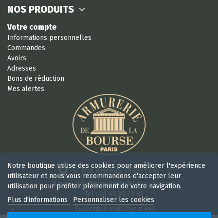
NOS PRODUITS
Votre compte
Informations personnelles
Commandes
Avoirs
Adresses
Bons de réduction
Mes alertes
Notre boutique utilise des cookies pour améliorer l'expérience
37 Rue Vivienne, 75002 Paris
utilisateur et nous vous recommandons d'accepter leur
Email : info@armureriedelabourse.com
utilisation pour profiter pleinement de votre navigation.
Tel : 01 42 36 79 83
Plus d'informations
Personnaliser les cookies
Expédition sous 24h à 48h