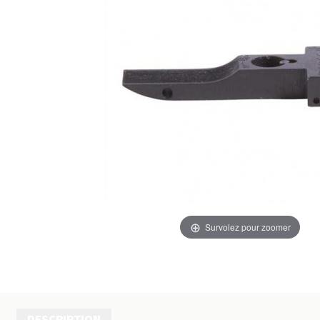
Survolez pour zoomer
DESCRIPTION