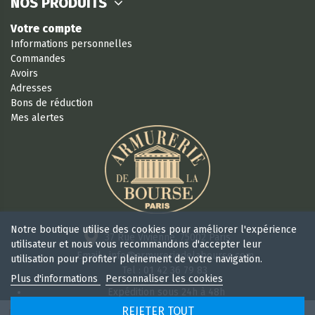
NOS PRODUITS
Votre compte
Informations personnelles
Commandes
Avoirs
Adresses
Bons de réduction
Mes alertes
Notre boutique utilise des cookies pour améliorer l'expérience
37 Rue Vivienne, 75002 Paris
utilisateur et nous vous recommandons d'accepter leur
Email : info@armureriedelabourse.com
utilisation pour profiter pleinement de votre navigation.
Tel : 01 42 36 79 83
Plus d'informations
Personnaliser les cookies
Expédition sous 24h à 48h
Retour sous 15 jours
REJETER TOUT