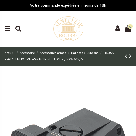
Votre commande expédiée en moins de 48h
0
Accueil
Accessoire
Accessoires armes
Hausses / Guidons
HAUSSE
REGLABLE LPA TRT64SW NOIR GUILLOCHE / S&W 645/745